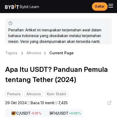
Bybit Learn
Daftar
Penafian: Artikel ini merupakan terjemahan awal dalam
bahasa Indonesia yang disediakan melalui terjemahan
mesin. Versi yang disempurnakan akan tersedia nanti.
Topics
Altcoins
Current Page
Apa Itu USDT? Panduan Pemula
tentang Tether (2024)
Pemula
Altcoins
Koin Stabil
29 Okt 2024
Baca 13 menit
7,425
BTC
/USDT
ETH
/USDT
-0.10
%
+
0.00
%