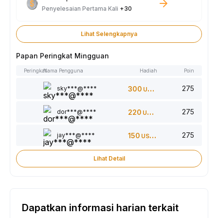
Penyelesaian Pertama Kali
+30
Lihat Selengkapnya
Papan Peringkat Mingguan
Peringkat
Nama Pengguna
Hadiah
Poin
275
sky***@****
300
USDT
275
dor***@****
220
USDT
275
jay***@****
150
USDT
Lihat Detail
Dapatkan informasi harian terkait