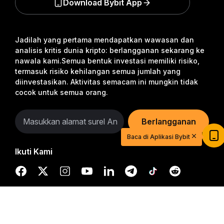
Download Bybit App
Jadilah yang pertama mendapatkan wawasan dan
analisis kritis dunia kripto: berlangganan sekarang ke
nawala kami.
Semua bentuk investasi memiliki risiko,
termasuk risiko kehilangan semua jumlah yang
diinvestasikan. Aktivitas semacam ini mungkin tidak
cocok untuk semua orang.
Berlangganan
Baca di Aplikasi Bybit
Ikuti Kami
Ringkasan Mendetail
Mulai Berdagang dengan USDT Senilai
© 2018-2026 Bybit.com. Semua hak cipta dilindungi undang-
undang.
$20