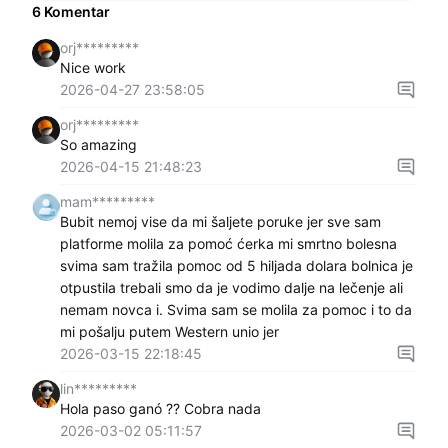
6
Komentar
orj*********
Nice work
2026-04-27 23:58:05
orj*********
So amazing
2026-04-15 21:48:23
mam*********
Bubit nemoj vise da mi šaljete poruke jer sve sam
platforme molila za pomoć ćerka mi smrtno bolesna
svima sam tražila pomoc od 5 hiljada dolara bolnica je
otpustila trebali smo da je vodimo dalje na lečenje ali
nemam novca i. Svima sam se molila za pomoc i to da
mi pošalju putem Western unio jer
2026-03-15 22:18:45
lin*********
Hola paso ganó ?? Cobra nada
2026-03-02 05:11:57