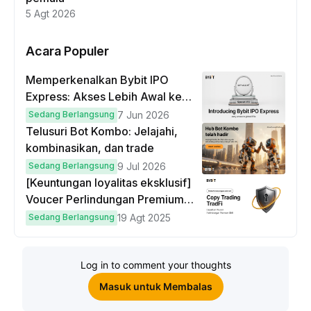
5 Agt 2026
Acara Populer
Memperkenalkan Bybit IPO
Express: Akses Lebih Awal ke
IPO Global!
Sedang Berlangsung
7 Jun 2026
Telusuri Bot Kombo: Jelajahi,
kombinasikan, dan trade
Sedang Berlangsung
9 Jul 2026
[Keuntungan loyalitas eksklusif]
Voucer Perlindungan Premium
hingga $50
Sedang Berlangsung
19 Agt 2025
Log in to comment your thoughts
Masuk untuk Membalas