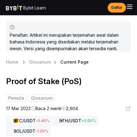
Bybit Learn
Daftar
Penafian: Artikel ini merupakan terjemahan awal dalam
bahasa Indonesia yang disediakan melalui terjemahan
mesin. Versi yang disempurnakan akan tersedia nanti.
Home
Glosarium
Current Page
Proof of Stake (PoS)
Pemula
Glosarium
17 Mar 2022
Baca 2 menit
2,604
BTC
/USDT
ETH
/USDT
-0.40
%
+
0.00
%
SOL
/USDT
-1.20
%