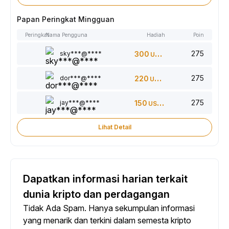
Papan Peringkat Mingguan
Peringkat
Nama Pengguna
Hadiah
Poin
275
sky***@****
300
USDT
275
dor***@****
220
USDT
275
jay***@****
150
USDT
Lihat Detail
Dapatkan informasi harian terkait
dunia kripto dan perdagangan
Tidak Ada Spam. Hanya sekumpulan informasi
yang menarik dan terkini dalam semesta kripto