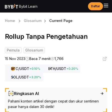
Bybit Learn
Daftar
Home
Glosarium
Current Page
Rollup Tanpa Pengetahuan
Pemula
Glosarium
15 Nov 2023
Baca 7 menit
1,766
BTC
/USDT
ETH
/USDT
+
0.10
%
+
0.20
%
SOL
/USDT
+
3.20
%
Ringkasan AI
Pahami konten artikel dengan cepat dan ukur sentimen
pasar hanya dalam 30 detik!