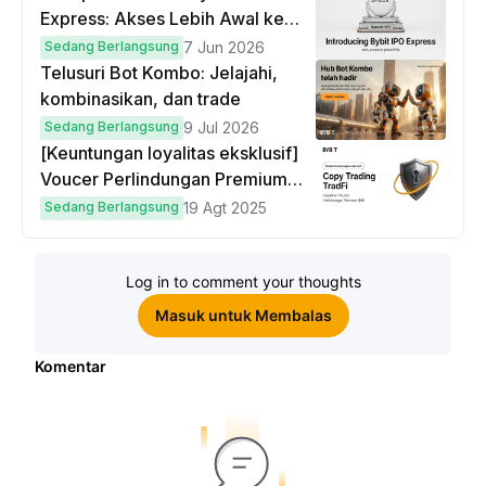
Express: Akses Lebih Awal ke
IPO Global!
Sedang Berlangsung
7 Jun 2026
Telusuri Bot Kombo: Jelajahi,
kombinasikan, dan trade
Sedang Berlangsung
9 Jul 2026
[Keuntungan loyalitas eksklusif]
Voucer Perlindungan Premium
hingga $50
Sedang Berlangsung
19 Agt 2025
Log in to comment your thoughts
Masuk untuk Membalas
Komentar