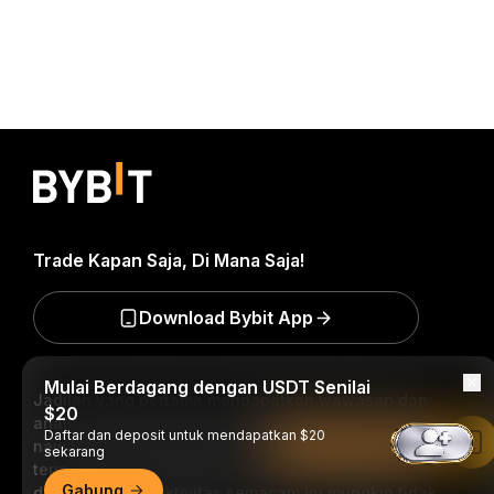
Trade Kapan Saja, Di Mana Saja!
Download Bybit App
Mulai Berdagang dengan USDT Senilai
Jadilah yang pertama mendapatkan wawasan dan
$20
analisis kritis dunia kripto: berlangganan sekarang ke
Daftar dan deposit untuk mendapatkan $20
nawala kami.
Semua bentuk investasi memiliki risiko,
Baca di Aplikasi Bybit
sekarang
termasuk risiko kehilangan semua jumlah yang
Gabung
diinvestasikan. Aktivitas semacam ini mungkin tidak