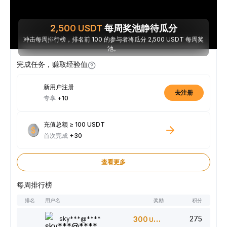
2,500
USDT
每周奖池静待瓜分
冲击每周排行榜，排名前 100 的参与者将瓜分 2,500 USDT 每周奖
池。
完成任务，赚取经验值
新用户注册
去注册
专享
+10
充值总额 ≥ 100 USDT
首次完成
+30
查看更多
每周排行榜
排名
用户名
奖励
积分
275
sky***@****
300
USDT