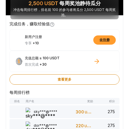
2,500
USDT
每周奖池静待瓜分
冲击每周排行榜，排名前 100 的参与者将瓜分 2,500 USDT 每周奖
池。
完成任务，赚取经验值
新用户注册
去注册
专享
+10
充值总额 ≥ 100 USDT
首次完成
+30
查看更多
每周排行榜
排名
用户名
奖励
积分
275
sky***@****
300
USDT
275
dor***@****
220
USDT