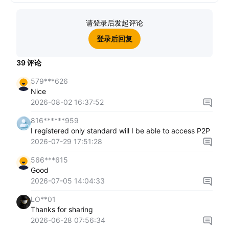
请登录后发起评论
登录后回复
39
评论
579***626
Nice
2026-08-02 16:37:52
816******959
I registered only standard will I be able to access P2P
2026-07-29 17:51:28
566***615
Good
2026-07-05 14:04:33
LO**01
Thanks for sharing
2026-06-28 07:56:34