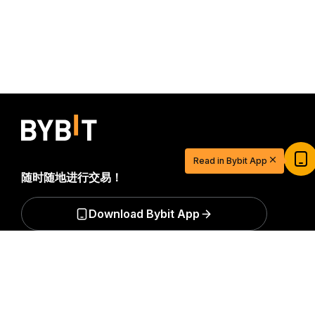
Read in Bybit App
随时随地进行交易！
Download Bybit App
详细概要
$20 USDT 助您从容开启交易之旅
成为第一个获得加密货币世界重要见解和分析的人：立即申购
立即注册并充值，$20 轻松到手
我们的时事通讯。
全部形式的投资都存在风险，包括损失所有
投资金额的风险。此类活动可能不适合所有人。
立即参与