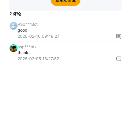
2
评论
VSo***Bot
good
2026-02-10 09:48:27
asp***ntx
thanks
2026-02-05 18:27:52