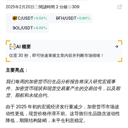
2025年2月20日
閱讀時間 2 分鐘
309
BTC
/USDT
ETH
/USDT
+
0.50
%
+
0.80
%
SOL
/USDT
+
4.00
%
AI 概要
仅需 30 秒，即可快速掌握文章内容并判断市场情绪！
主要亮点
：
我们每周的加密货币衍生品分析报告将深入研究宏观事
件、加密货币现状和现货交易量产生的交易信号，以及期
货、期权和永续合约。
由于 2025 年初的宏观经济发行量减少，加密货币市场波
动性更低，现货价格停滞不前。这导致衍生品隐含波动性
降低，期限结构陡峭，未平仓利息稳定。