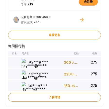
去注册
专享
+10
充值总额 ≥ 100 USDT
首次完成
+30
查看更多
每周排行榜
排名
用户名
奖励
积分
275
sky***@****
300
USDT
275
dor***@****
220
USDT
275
jay***@****
150
USDT
了解详情