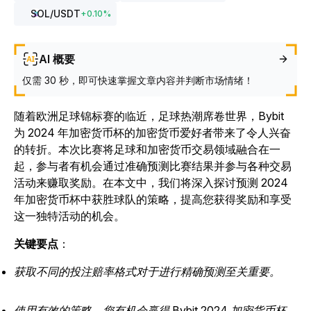
SOL
/USDT
+
0.10
%
AI 概要
仅需 30 秒，即可快速掌握文章内容并判断市场情绪！
随着欧洲足球锦标赛的临近，足球热潮席卷世界，Bybit
为 2024 年加密货币杯的加密货币爱好者带来了令人兴奋
的转折。本次比赛将足球和加密货币交易领域融合在一
起，参与者有机会通过准确预测比赛结果并参与各种交易
活动来赚取奖励。在本文中，我们将深入探讨预测 2024
年加密货币杯中获胜球队的策略，提高您获得奖励和享受
这一独特活动的机会。
关键要点
：
获取不同的投注赔率格式对于进行精确预测至关重要。
使用有效的策略，您有机会赢得 Bybit 2024 加密货币杯。