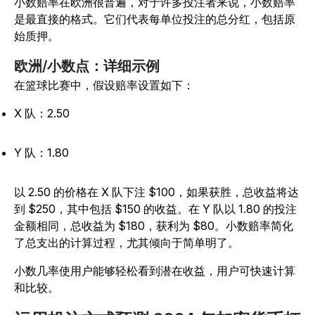
小数赔率在欧洲很普遍，对于许多投注者来说，小数赔率
是最直接的格式。它们代表每单位投注的总分红，包括原
始质押。
欧洲/小数点：详细示例
在篮球比赛中，假设赔率设置如下：
X 队：2.50
Y 队：1.80
以 2.50 的价格在 X 队下注 $100，如果获胜，总收益将达
到 $250，其中包括 $150 的收益。在 Y 队以 1.80 的投注
金额相同，总收益为 $180，获利为 $80。小数赔率简化
了总支出的计算过程，尤其倾向于简单明了。
小数几率使用户能够轻松看到潜在收益，用户可快速计算
和比较。