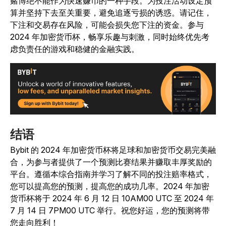
赌博绝不能作为快速赚币的一种手段。为投注活动设定预
算并坚持下去至关重要，避免追逐亏损的诱惑。请记住，
下注和交易存在风险，可能会损失您下注的资金。参与
2024 年加密货币杯，畅享乐趣与刺激，同时始终优先考
虑负责任的游戏和稳健的金融实践。
结语
Bybit 的 2024 年加密货币杯将足球和加密货币交易完美融
合，为参与者提供了一个预测比赛结果并赚取丰厚奖励的
平台。遵循本综合指南并学习了解不同的投注赔率格式，
您可以提高您的预测，提高您的成功几率。2024 年加密
货币杯将于 2024 年 6 月 12 日 10AM00 UTC 至 2024 年
7 月 14 日 7PM00 UTC 举行。祝您好运，您的预测将带
您走向胜利！