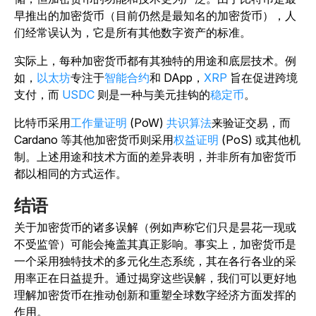
早推出的加密货币（目前仍然是最知名的加密货币），人
们经常误认为，它是所有其他数字资产的标准。
实际上，每种加密货币都有其独特的用途和底层技术。例
如，
以太坊
专注于
智能合约
和 DApp，
XRP
旨在促进跨境
支付，而
USDC
则是一种与美元挂钩的
稳定币
。
比特币采用
工作量证明
(PoW)
共识算法
来验证交易，而
Cardano 等其他加密货币则采用
权益证明
(PoS) 或其他机
制。上述用途和技术方面的差异表明，并非所有加密货币
都以相同的方式运作。
结语
关于加密货币的诸多误解（例如声称它们只是昙花一现或
不受监管）可能会掩盖其真正影响。事实上，加密货币是
一个采用独特技术的多元化生态系统，其在各行各业的采
用率正在日益提升。通过揭穿这些误解，我们可以更好地
理解加密货币在推动创新和重塑全球数字经济方面发挥的
作用。