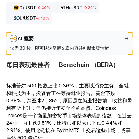
BTC
/USDT
ETH
/USDT
-0.30
%
-0.20
%
SOL
/USDT
-1.40
%
AI 概要
仅需 30 秒，即可快速掌握文章内容并判断市场情绪！
每日表现最佳者 — Berachain （BERA）
标准普尔 500 指数上涨 0.36%，主要以消费主食、金融
和科技为主，投资者正在等待就业报告。黄金下跌
0.38%，跌至 $2，852，原因是在就业报告前，收益和盈
利有所上升，但仍接近年初至今的高点。Coindesk
Indices是一个衡量加密货币市场整体表现的指数，在过去
24小时内下跌0.81%，比特币和以太币下跌0.44%和
2.91%。使用此链接在 Bybit MT5 上交易这些市场，畅享
高达 500 倍杠杆。