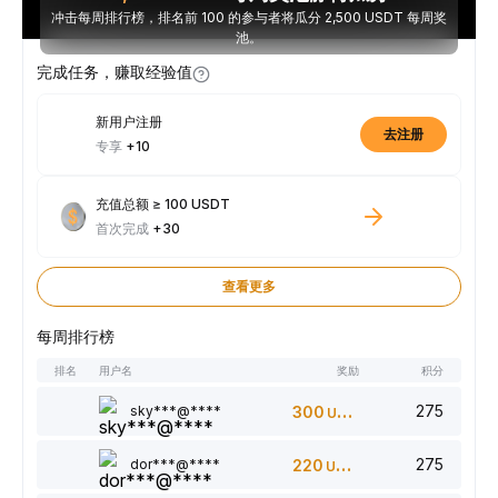
冲击每周排行榜，排名前 100 的参与者将瓜分 2,500 USDT 每周奖
池。
完成任务，赚取经验值
新用户注册
去注册
专享
+10
充值总额 ≥ 100 USDT
首次完成
+30
查看更多
每周排行榜
排名
用户名
奖励
积分
275
sky***@****
300
USDT
275
dor***@****
220
USDT