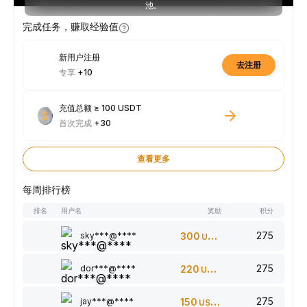
池。
完成任务，赚取经验值
新用户注册
去注册
专享
+10
充值总额 ≥ 100 USDT
首次完成
+30
查看更多
每周排行榜
排名
用户名
奖励
积分
275
sky***@****
300
USDT
275
dor***@****
220
USDT
275
jay***@****
150
USDT