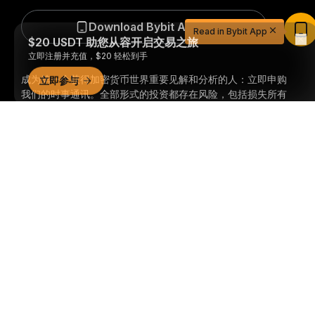
$20 USDT 助您从容开启交易之旅
Download Bybit App
Read in Bybit App
立即注册并充值，$20 轻松到手
立即参与
成为第一个获得加密货币世界重要见解和分析的人：立即申购
我们的时事通讯。
全部形式的投资都存在风险，包括损失所有
投资金额的风险。此类活动可能不适合所有人。
详细概要
订阅
关注我们
© 2018-2026 Bybit.com. 保留所有权利。