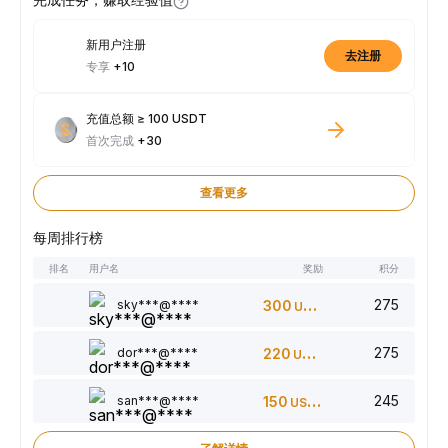
新用户注册
去注册
专享
+10
充值总额 ≥ 100 USDT
首次完成
+30
查看更多
每周排行榜
排名
用户名
奖励
积分
275
sky***@****
300
USDT
275
dor***@****
220
USDT
245
san***@****
150
USDT