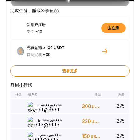
池。
完成任务，赚取经验值
新用户注册
去注册
专享
+10
充值总额 ≥ 100 USDT
首次完成
+30
查看更多
每周排行榜
排名
用户名
奖励
积分
275
sky***@****
300
USDT
275
dor***@****
220
USDT
275
jay***@****
150
USDT