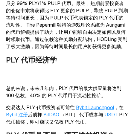
瓜分 99% PLY/1% PULP 代币。最终，短期前景投资者
的仓促申索将获得比 PLY 更多的 PULP，导致 PULP 到期
等待时间更长，因为 PULP 代币代表锁定的 PLY 代币的
流动性。
The Papermill 独特的游戏理论系统为 Aurigami
的代币解锁提供了助力，让用户能够自由决定如何以及何
时领取代币。通过依赖这种奖励分配结构，HODLing 受到
了极大激励，因为等待时间最长的用户将获得更多奖励。
PLY 代币经济学
总的来说，未来几年内，PLY 代币的最大供应量将达到
100 亿枚。40% 的 PLY 代币用于流动性挖矿。
交易达人 PLY 代币投资者可前往
Bybit Launchpool
，在
Bybit 注册
后质押
BitDAO
（BIT） 代币或参与
USDT
PLY
代币抽奖，即可赚取 2 亿枚 PLY 代币。