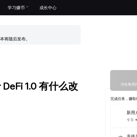
学习赚币
成长中心
本将随后发布。
DeFi 1.0 有什么改
冲击每周排
完成任务，赚取
新用
专享
充值总