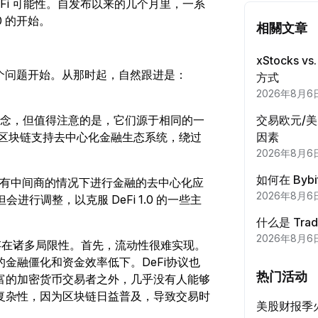
新 DeFi 可能性。自发布以来的几个月里，一系
在社媒
0 的开始。
相關文章
每完
xStocks 
达成至
”这个问题开始。从那时起，自然跟进是：
方式
每完
2026年8月6
个不同的概念，但值得注意的是，它们源于相同的一
交易欧元/
完成
念的迭代：区块链支持去中心化金融生态系统，绕过
因素
首次
2026年8月6
如何在 Bybi
申购至
网络在没有中间商的情况下进行金融的去中心化应
2026年8月6
首次
会进行调整，以克服 DeFi 1.0 的一些主
什么是 Tra
合约交
2026年8月6
现存在诸多局限性。首先，流动性很难实现。
每完
金融僵化和资金效率低下。DeFi协议也
热门活动
富的加密货币交易者之外，几乎没有人能够
期权交
复杂性，因为区块链日益普及，导致交易时
美股财报季
每完