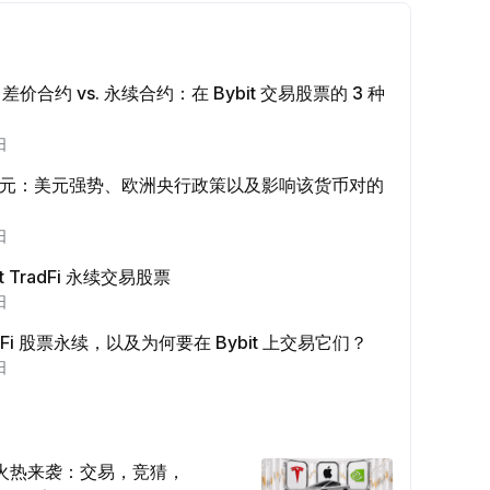
上分享文章 (0/5)
成一次，经验值
+2
vs. 差价合约 vs. 永续合约：在 Bybit 交易股票的 3 种
少 $100 机器人交易量
成一次，经验值
+10
日
美元：美元强势、欧洲央行政策以及影响该货币对的
身份认证
完成
+20
日
t TradFi 永续交易股票
少 10 USDT 理财
日
完成
+15
dFi 股票永续，以及为何要在 Bybit 上交易它们？
易量 ≥ $1000
日
成一次，经验值
+15
易量 ≥ $2000
火热来袭：交易，竞猜，
成一次，经验值
+10