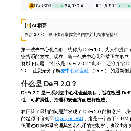
BTC
/USDT
64,970.4
ETH
/USDT
+
1.10
%
+
0.60
%
AI 概要
仅需 30 秒，即可快速掌握文章内容并判断市场情绪！
第一波去中心化金融，统称为 DeFi 1.0，为人们
密货币的方式。现在，新一代去中心化举措正在形成，现已
答以下问题：“什么是 DeFi 2.0？” 此外，还将介绍 DeFi
2.0，让您充分了解
去中心化金融
（DeFi） 的最新创
什么是 DeFi 2.0？
DeFi 2.0 是一系列去中心化金融项目，旨在改进 De
性、可扩展性、治理和安全方面进行改进。
在回答了最初的问题并发现了 DeFi 2.0 的概念后，我
的起源可追溯至
OlympusDAO
，这是一个基于 OHM
织通过政策体系管理其签名代币的控制权，协议由相关 O