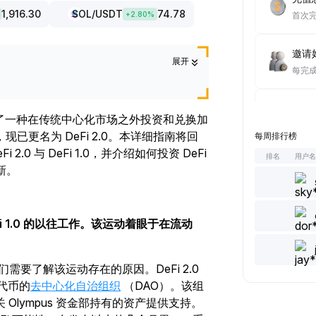
1,916.30
SOL
/USDT
74.78
+
2.80
%
首次
邀请好
展开
每完
达成至
提供了一种在传统中心化市场之外投资和兑换加
每完
更名为 DeFi 2.0。本详细指南将回
每周排行榜
 2.0 与 DeFi 1.0，并介绍如何投资 DeFi
排名
用户
浏览文
新。
每完
发表/
Fi 1.0 的以往工作。该运动着眼于在流动
每完
们需要了解该运动存在的原因。DeFi 2.0
点赞 
 代币的
去中心化自治组织
（DAO）。该组
每完
lympus 资金部持有的资产提供支持。