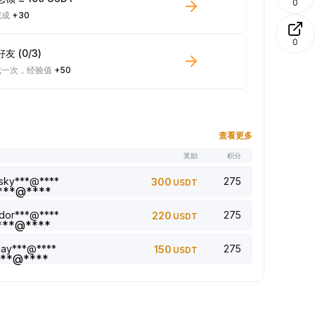
0
完成
+30
0
友 (0/3)
成一次，经验值
+50
少 100 USDT 现货交易量
成一次，经验值
+10
查看更多
名
奖励
积分
章 (0/5)
成一次，经验值
+1
sky***@****
275
300
USDT
dor***@****
275
220
USDT
回复评论 (0/5)
成一次，经验值
+2
jay***@****
275
150
USDT
5 篇文章 (0/5)
成一次，经验值
+1