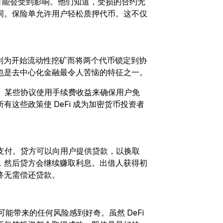
约可能会受到影响。他们知道，受损的合约无
之旅
词。保险单允许用户轻松质押代币。这不仅
立即注册并充值，$20 轻松到手
立即参与
动，则为开始流动性挖矿而将两个代币锁定到协
也是去中心化金融最令人苦恼的特征之一。
风险。某些协议使用手续费收益来确保用户免
这些政策使 DeFi 成为加密货币投资者
自行支付。贷方可以向用户提供贷款，以换取
，然后贷方会继续赚取利息。出借人获得初
终无需偿还贷款。
活动可能带来的任何风险感到好奇。虽然 DeFi