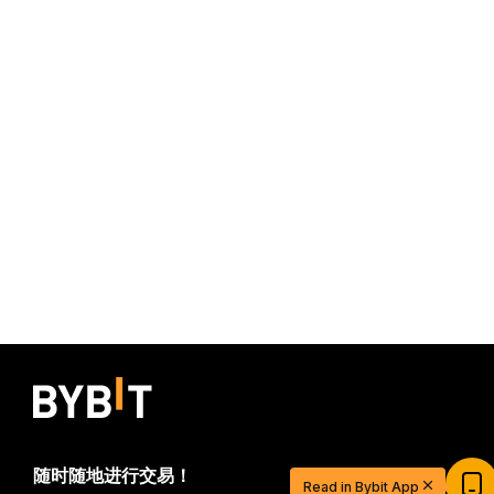
$20 USDT 助您从容开启交易之旅
随时随地进行交易！
Read in Bybit App
立即注册并充值，$20 轻松到手