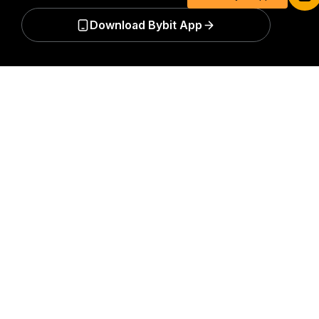
Download Bybit App
立即参与
成为第一个获得加密货币世界重要见解和分析的人：立即申购
详细概要
我们的时事通讯。
全部形式的投资都存在风险，包括损失所有
投资金额的风险。此类活动可能不适合所有人。
订阅
关注我们
© 2018-2026 Bybit.com. 保留所有权利。