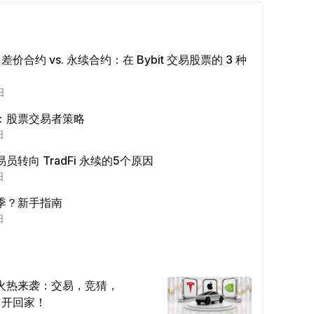
上分享文章 (0/5)
成一次，经验值
+2
vs. 差价合约 vs. 永续合约：在 Bybit 交易股票的 3 种
少 $100 机器人交易量
成一次，经验值
+10
日
：股票交易者策略
身份认证
日
完成
+20
员转向 TradFi 永续的5个原因
日
少 10 USDT 理财
完成
+15
季？新手指南
日
易量 ≥ $1000
成一次，经验值
+15
火热来袭：交易，竞猜，
易量 ≥ $2000
ck 开回家！
成一次，经验值
+10