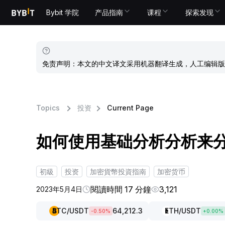
Bybit 学院
产品指南
课程
探索发现
免责声明：本文的中文译文采用机器翻译生成，人工编辑版
Topics
投资
Current Page
如何使用基础分析分析来
初級
投资
加密貨幣投資指南
加密货币
閱讀時間 17 分鐘
3,121
2023年5月4日
BTC
/USDT
64,212.3
ETH
/USDT
-0.50
%
+
0.00
%