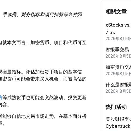
在社媒
相關文章
每完
、手续费、财务指标和项目指标等各种因
xStocks 
达成至
方式
每完
2026年8月6
但就本文而言，加密货币、项目和代币可互
财报季交易
完成
2026年8月5
首次
加密货币交易
观衡量指标。评估加密货币项目的基本信
2026年8月5
申购至
加密货币可能会带来买入机会，而被高估的
首次
什么是财报
2026年8月5
合约交
坊
等成熟货币也可能会突然波动。投资更新
每完
内容。
热门活动
者能够自信地交易市场走势。在基本面分析
美股财报季
期权交
率。
Cybertru
每完