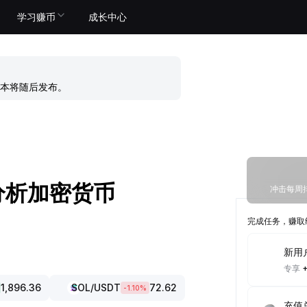
学习赚币
成长中心
本将随后发布。
分析加密货币
冲击每周排
完成任务，赚取
新用
专享
1,896.36
SOL
/USDT
72.62
-1.10
%
充值总