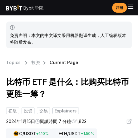
Bybit 学院
注册
免责声明：本文的中文译文采用机器翻译生成，人工编辑版本
将随后发布。
Topics
投资
Current Page
比特币 ETF 是什么：比购买比特币
更胜一筹？
初級
投资
交易
Explainers
2024年1月15日
閱讀時間 7 分鐘
1,822
BTC
/USDT
ETH
/USDT
+
1.10
%
+
1.50
%