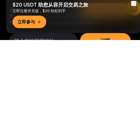
$20 USDT 助您从容开启交易之旅
成为第一个获得加密货币世界重要见解和分析的人：立即申购
Read in Bybit App
立即注册并充值，$20 轻松到手
我们的时事通讯。
全部形式的投资都存在风险，包括损失所有
立即参与
投资金额的风险。此类活动可能不适合所有人。
订阅
详细概要
关注我们
© 2018-2026 Bybit.com. 保留所有权利。