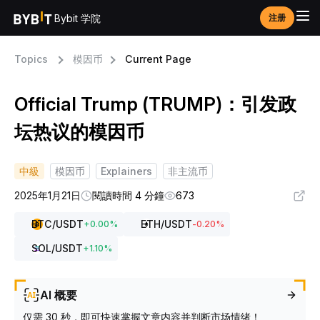
Bybit 学院
注册
Topics
模因币
Current Page
Official Trump (TRUMP)：引发政
坛热议的模因币
中級
模因币
Explainers
非主流币
2025年1月21日
閱讀時間 4 分鐘
673
BTC
/USDT
ETH
/USDT
+
0.00
%
-0.20
%
SOL
/USDT
+
1.10
%
AI 概要
仅需 30 秒，即可快速掌握文章内容并判断市场情绪！