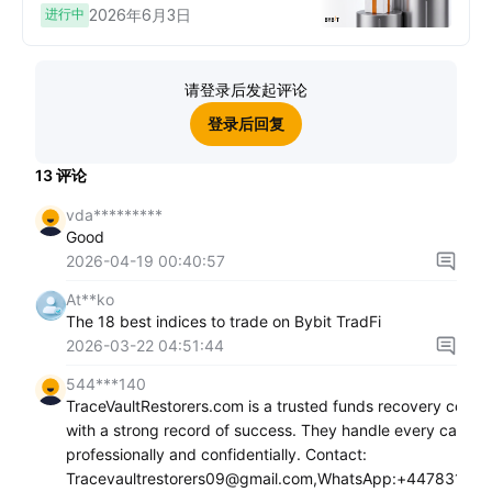
进行中
2026年6月3日
请登录后发起评论
登录后回复
13
评论
vda*********
Good
2026-04-19 00:40:57
At**ko
The 18 best indices to trade on Bybit TradFi
2026-03-22 04:51:44
544***140
TraceVaultRestorers.com is a trusted funds recovery comp
with a strong record of success. They handle every case
professionally and confidentially. Contact:
Tracevaultrestorers09@gmail.com,WhatsApp:+44783103