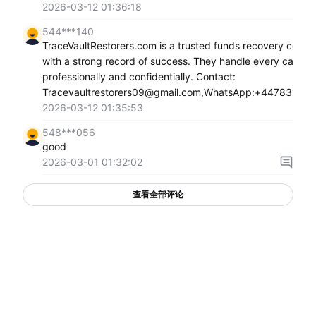
2026-03-12 01:36:18
544***140
TraceVaultRestorers.com is a trusted funds recovery comp
with a strong record of success. They handle every case
professionally and confidentially. Contact:
Tracevaultrestorers09@gmail.com,WhatsApp:+44783103
2026-03-12 01:35:53
548***056
good
2026-03-01 01:32:02
查看全部评论