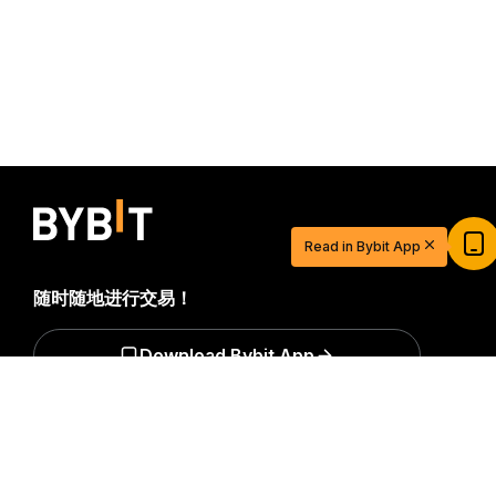
Read in Bybit App
随时随地进行交易！
Download Bybit App
详细概要
$20 USDT 助您从容开启交易之旅
立即注册并充值，$20 轻松到手
成为第一个获得加密货币世界重要见解和分析的人：立即申购
我们的时事通讯。
全部形式的投资都存在风险，包括损失所有
立即参与
投资金额的风险。此类活动可能不适合所有人。