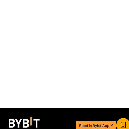
$20 USDT 助您从容开启交易之旅
Read in Bybit App
立即注册并充值，$20 轻松到手