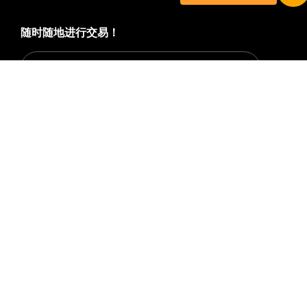
立即参与
随时随地进行交易！
Download Bybit App
详细概要
成为第一个获得加密货币世界重要见解和分析的人：立即申购
我们的时事通讯。
全部形式的投资都存在风险，包括损失所有
投资金额的风险。此类活动可能不适合所有人。
订阅
关注我们