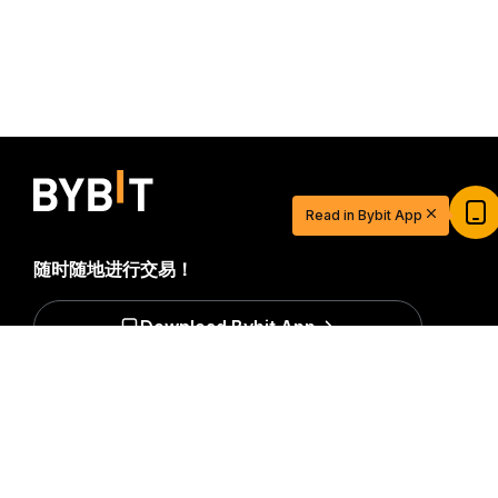
Read in Bybit App
随时随地进行交易！
Download Bybit App
详细概要
$20 USDT 助您从容开启交易之旅
立即注册并充值，$20 轻松到手
成为第一个获得加密货币世界重要见解和分析的人：立即申购
我们的时事通讯。
全部形式的投资都存在风险，包括损失所有
立即参与
投资金额的风险。此类活动可能不适合所有人。