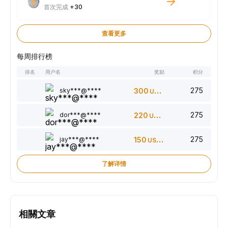
首次完成
+30
查看更多
每周排行榜
排名
用户名
奖励
积分
275
sky***@****
300
USDT
275
dor***@****
220
USDT
275
jay***@****
150
USDT
了解详情
相關文章