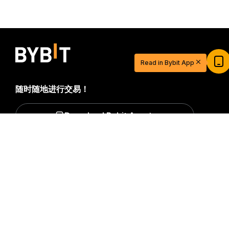
Read in Bybit App
随时随地进行交易！
Download Bybit App
详细概要
$20 USDT 助您从容开启交易之旅
立即注册并充值，$20 轻松到手
成为第一个获得加密货币世界重要见解和分析的人：立即申购
我们的时事通讯。
全部形式的投资都存在风险，包括损失所有
立即参与
投资金额的风险。此类活动可能不适合所有人。
订阅