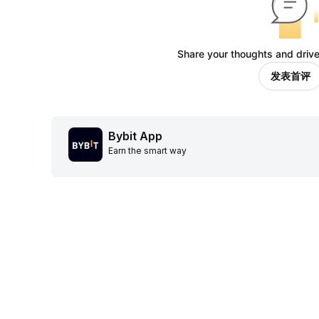
Share your thoughts and drive
发表首评
Bybit App
Earn the smart way