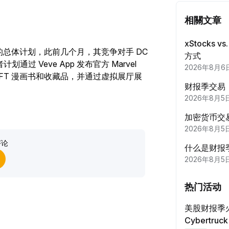
在社媒
相關文章
每完
xStocks 
达成至
FT 领域的总体计划，此前几个月，其竞争对手 DC
方式
每完
通过 Veve App 发布官方 Marvel
2026年8月6
NFT 漫画书和收藏品，并通过虚拟展厅展
财报季交易
完成
$20 USDT 助您从容开启交易
2026年8月5
首次
之旅
加密货币交易
2026年8月5
申购至
立即注册并充值，$20 轻松到手
首次
评论
什么是财报
2026年8月5
立即参与
合约交
每完
热门活动
美股财报季
期权交
Cybertru
每完