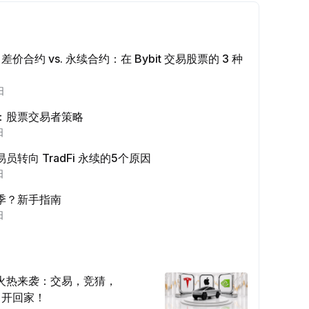
上分享文章 (0/5)
成一次，经验值
+2
vs. 差价合约 vs. 永续合约：在 Bybit 交易股票的 3 种
少 $100 机器人交易量
成一次，经验值
+10
日
：股票交易者策略
身份认证
日
完成
+20
员转向 TradFi 永续的5个原因
日
少 10 USDT 理财
完成
+15
季？新手指南
日
易量 ≥ $1000
成一次，经验值
+15
火热来袭：交易，竞猜，
易量 ≥ $2000
ck 开回家！
成一次，经验值
+10