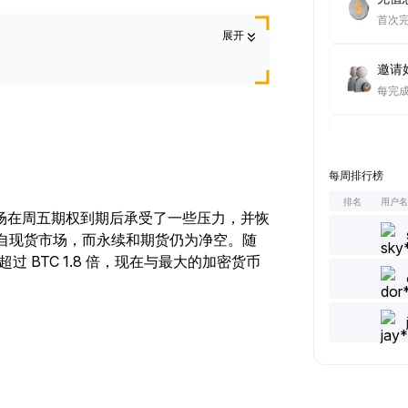
首次
展开
邀请好
每完
达成至
每完
每周排行榜
排名
用户
浏览文
场在周五期权到期后承受了一些压力，并恢
每完
来自现货市场，而永续和期货仍为净空。随
过 BTC 1.8 倍，现在与最大的加密货币
。
发表/
每完
点赞 
每完