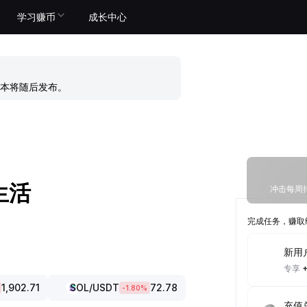
学习赚币
成长中心
本将随后发布。
生活
冲击每周排
完成任务，赚取
新用
专享
1,902.71
SOL
/USDT
72.78
-1.80
%
充值总