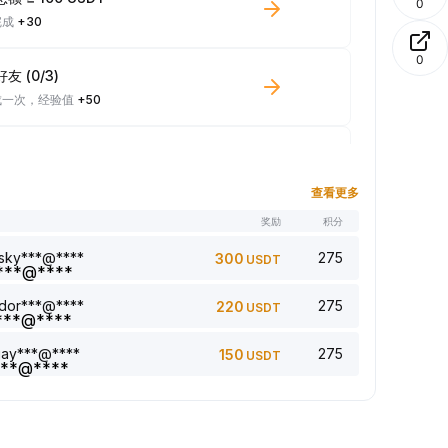
0
完成
+30
0
友 (0/3)
成一次，经验值
+50
少 100 USDT 现货交易量
成一次，经验值
+10
查看更多
名
奖励
积分
章 (0/5)
成一次，经验值
+1
sky***@****
275
300
USDT
dor***@****
275
220
USDT
回复评论 (0/5)
成一次，经验值
+2
jay***@****
275
150
USDT
5 篇文章 (0/5)
成一次，经验值
+1