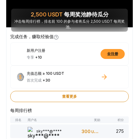
2,500
USDT
每周奖池静待瓜分
冲击每周排行榜，排名前 100 的参与者将瓜分 2,500 USDT 每周奖
池。
完成任务，赚取经验值
新用户注册
去注册
专享
+10
充值总额 ≥ 100 USDT
首次完成
+30
查看更多
每周排行榜
排名
用户名
奖励
积分
275
sky***@****
300
USDT