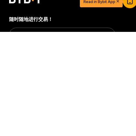
Read in Bybit App
立即注册并充值，$20 轻松到手
立即参与
随时随地进行交易！
Download Bybit App
详细概要
成为第一个获得加密货币世界重要见解和分析的人：立即申购
我们的时事通讯。
全部形式的投资都存在风险，包括损失所有
投资金额的风险。此类活动可能不适合所有人。
订阅
关注我们