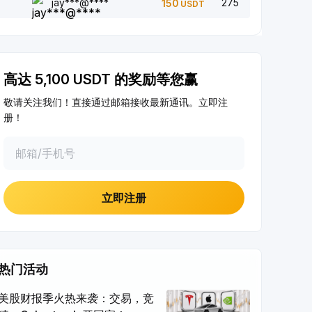
jay***@****
275
150
USDT
点赞 5 篇文章 (0/5)
每完成一次，经验值
+1
高达 5,100 USDT 的奖励等您赢
在社媒上分享文章 (0/5)
每完成一次，经验值
+2
敬请关注我们！直接通过邮箱接收最新通讯。立即注
册！
达成至少 $100 机器人交易量
每完成一次，经验值
+10
完成身份认证
立即注册
首次完成
+20
申购至少 10 USDT 理财
首次完成
+15
热门活动
美股财报季火热来袭：交易，竞
合约交易量 ≥ $1000