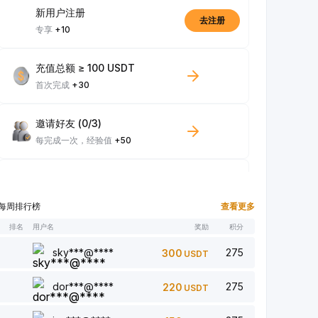
新用户注册
去注册
专享
+10
充值总额 ≥ 100 USDT
首次完成
+30
邀请好友 (0/3)
每完成一次，经验值
+50
达成至少 100 USDT 现货交易量
每完成一次，经验值
+10
每周排行榜
查看更多
排名
用户名
奖励
积分
浏览文章 (0/5)
每完成一次，经验值
+1
sky***@****
275
300
USDT
dor***@****
275
220
USDT
发表/回复评论 (0/5)
每完成一次，经验值
+2