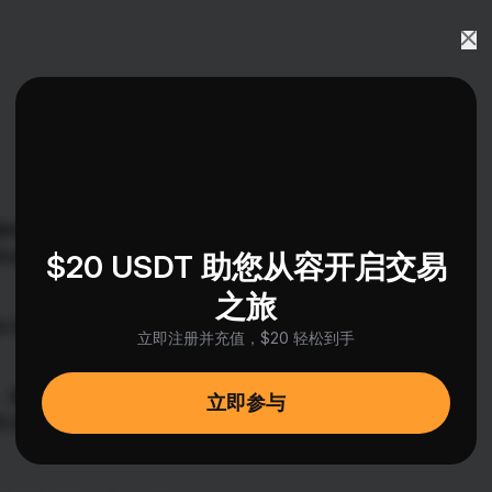
随机建仓，追逐短期动能或进行报复性交易
佣金和
滑点
会积少成多。随着时间的推移，
$20 USDT 助您从容开启交易
之旅
在动荡时期，等待更明确的交易机会和/或
立即注册并充值，$20 轻松到手
，那就什么也别做。持有现金也是一种仓
立即参与
而非犹豫不决。