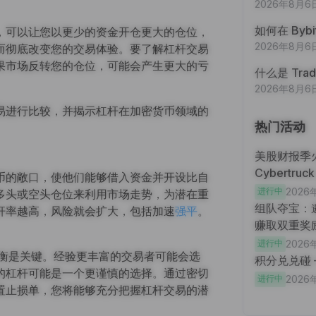
2026年8月6
如何在 Bybi
，可以让您以更少的资金开仓更大的仓位，
2026年8月6
而彻底改变您的交易体验。要了解杠杆交易
果市场反转您的仓位，可能会产生更大的亏
什么是 Tra
2026年8月6
易进行比较，并揭示杠杆在加密货币领域的
热门活动
美股财报季
Cybertru
币的敞口，使他们能够借入资金并开设比自
进行中
2026
多头或空头仓位来利用市场走势，为潜在重
组队夺宝：邀
杆率越高，风险就会扩大，包括加速
强平
。
赚取双重奖
进行中
2026
平衡是关键。经验更丰富的交易者可能会选
积分兑兑碰
的杠杆可能是一个更谨慎的选择。通过密切
进行中
2026
置止损单，您将能够充分把握杠杆交易的潜