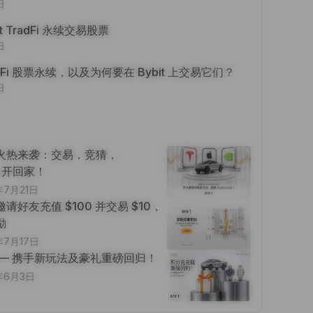
日
t TradFi 永续交易股票
日
dFi 股票永续，以及为何要在 Bybit 上交易它们？
日
火热来袭：交易，竞猜，
ck 开回家！
年7月21日
请好友充值 $100 并交易 $10，
励
年7月17日
 — 携手新玩法及豪礼重磅回归！
年6月3日