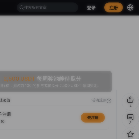
登录
注册
2,500
USDT
每周奖池静待瓜分
行榜，排名前 100 的参与者将瓜分 2,500 USDT 每周奖池。
经验值
活动规则
2
户注册
去注册
+10
3