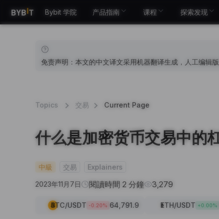
Bybit 学院
产品指南
课程
探索发现
免责声明：本文的中文译文采用机器翻译生成，人工编辑版
Topics
交易
Current Page
什么是加密货币交易中的
中級
交易
Explainers
閱讀時間 2 分鐘
3,279
2023年11月7日
BTC
/USDT
64,791.9
ETH
/USDT
-0.20
%
+
0.00
%