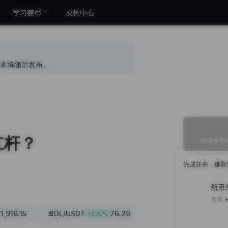
学习赚币
成长中心
本将随后发布。
杠杆？
冲击每周排
完成任务，赚取
新用
专享
1,916.15
SOL
/USDT
76.20
+
2.30
%