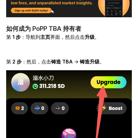
如何成为 PoPP TBA 持有者
第
1 步
：导航到
主页
界面，然后点击
升级
。
第
2 步
：然后，点击
铸造 TBA
→
铸造升级
。