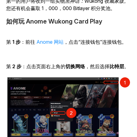
第一的用户将收到一组实物
黑神话：Wukong 收藏家版。
您还有机会赢取 1，000，000 Bitlayer 积分奖池。
如何玩 Anome Wukong Card Play
第
1 步
：前往
Anome 网站
，点击“连接钱包”连接钱包。
第
2 步
：点击
页面右上角的
切换网络
，然后选择
比特层
。