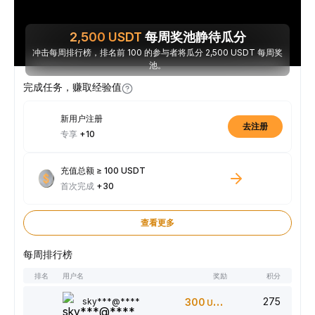
2,500
USDT
每周奖池静待瓜分
冲击每周排行榜，排名前 100 的参与者将瓜分 2,500 USDT 每周奖
池。
完成任务，赚取经验值
新用户注册
去注册
专享
+10
充值总额 ≥ 100 USDT
首次完成
+30
查看更多
每周排行榜
排名
用户名
奖励
积分
275
sky***@****
300
USDT