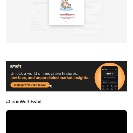
#LearnWithBybit