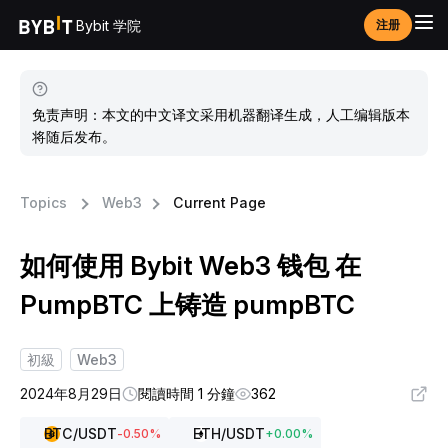
Bybit 学院
注册
免责声明：本文的中文译文采用机器翻译生成，人工编辑版本
将随后发布。
Topics
Web3
Current Page
如何使用 Bybit Web3 钱包 在
PumpBTC 上铸造 pumpBTC
初級
Web3
2024年8月29日
閱讀時間 1 分鐘
362
BTC
/USDT
ETH
/USDT
-0.50
%
+
0.00
%