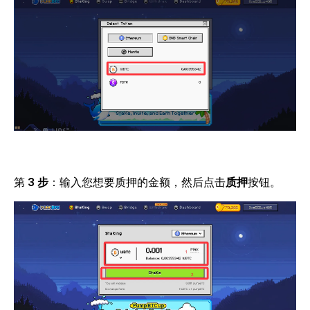
第
3 步
：
输入您想要质押的金额，然后点击
质押
按钮。