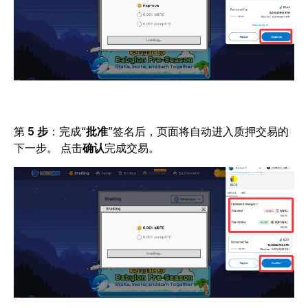
第
5 步
：
完成“
批准
”签名后
，页面将自动进入质押交易的
下一步。
点击
确认
完成交易。