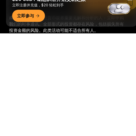
Read in Bybit App
立即注册并充值，$20 轻松到手
立即参与
成为第一个获得加密货币世界重要见解和分析的人：立即申购
我们的时事通讯。
全部形式的投资都存在风险，包括损失所有
投资金额的风险。此类活动可能不适合所有人。
详细概要
订阅
关注我们
© 2018-2026 Bybit.com. 保留所有权利。