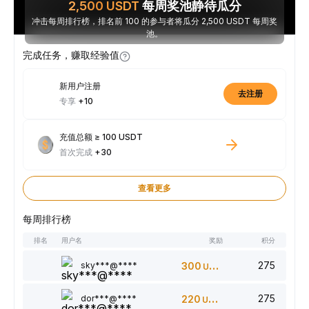
2,500
USDT
每周奖池静待瓜分
冲击每周排行榜，排名前 100 的参与者将瓜分 2,500 USDT 每周奖
池。
完成任务，赚取经验值
新用户注册
去注册
专享
+10
充值总额 ≥ 100 USDT
首次完成
+30
查看更多
每周排行榜
排名
用户名
奖励
积分
275
sky***@****
300
USDT
275
dor***@****
220
USDT