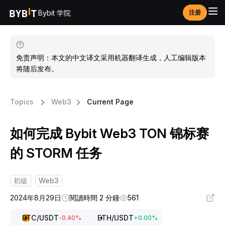
Bybit 学院
注册
免责声明：本文的中文译文采用机器翻译生成，人工编辑版本
将随后发布。
Topics
Web3
Current Page
如何完成 Bybit Web3 TON 锦标赛
的 STORM 任务
初級
Web3
2024年8月29日
閱讀時間 2 分鐘
561
BTC
/USDT
ETH
/USDT
-0.40
%
+
0.00
%